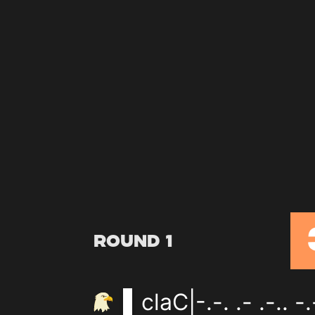
Round 1
claC|-.-. .- .-.. -.