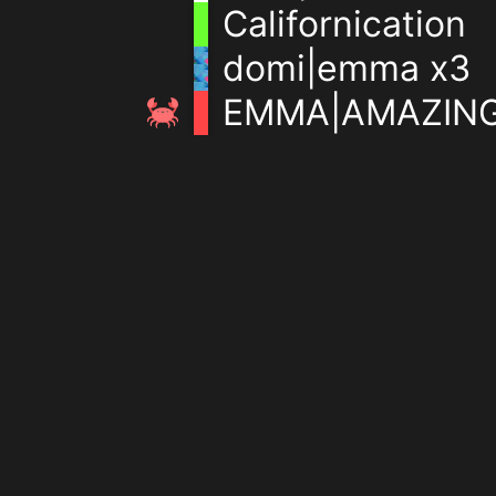
Californication
domi|emma x3
EMMA|AMAZIN