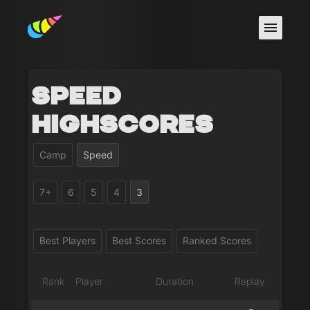
Speed
Highscores
Camp
Speed
7+
6
5
4
3
Best Players
Best Scores
Ranked Scores
Rank
Player
Duration
Replay