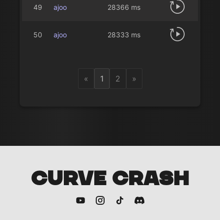
49
ajoo
28366 ms
50
ajoo
28333 ms
«
1
2
»
CURVE CRASH