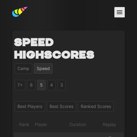
Speed
Highscores
Camp
Speed
7+
6
5
4
3
Best Players
Best Scores
Ranked Scores
Rank
Player
Duration
Replay